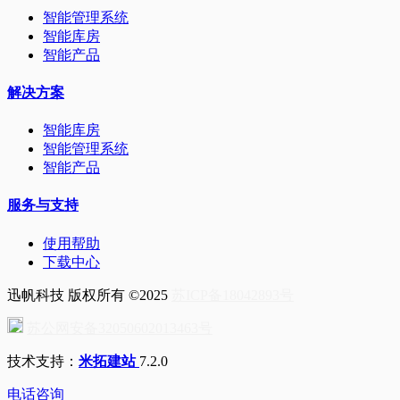
智能管理系统
智能库房
智能产品
解决方案
智能库房
智能管理系统
智能产品
服务与支持
使用帮助
下载中心
迅帆科技 版权所有 ©2025
苏ICP备18042893号
苏公网安备32050602013463号
技术支持：
米拓建站
7.2.0
电话咨询