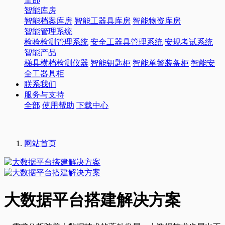
智能库房
智能档案库房
智能工器具库房
智能物资库房
智能管理系统
检验检测管理系统
安全工器具管理系统
安规考试系统
智能产品
梯具横档检测仪器
智能钥匙柜
智能单警装备柜
智能安
全工器具柜
联系我们
服务与支持
全部
使用帮助
下载中心
网站首页
大数据平台搭建解决方案